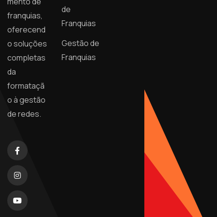
mento de
de
franquias,
Franquias
oferecend
Gestão de
o soluções
Franquias
completas
da
formataçã
o à gestão
de redes.