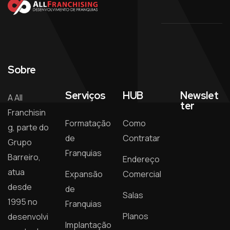
Sobre
Serviços
HUB
Newslet
A All
ter
Franchisin
Formatação
Como
g, parte do
de
Contratar
Grupo
Franquias
Barreiro,
Endereço
atua
Expansão
Comercial
desde
de
Salas
1995 no
Franquias
Planos
desenvolvi
Implantação