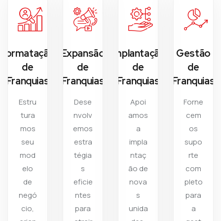
Formatação
Expansão
Implantação
Gestão
de
de
de
de
Franquias
Franquias
Franquias
Franquias
Estru
Dese
Apoi
Forne
tura
nvolv
amos
cem
mos
emos
a
os
seu
estra
impla
supo
mod
tégia
ntaç
rte
elo
s
ão de
com
de
eficie
nova
pleto
negó
ntes
s
para
cio,
para
unida
a