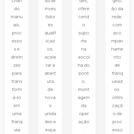
crian
atrair
des,
gest
do
inves
ofere
ão da
manu
tidor
cend
rede,
ais,
es
o
com
proc
qualif
supo
aco
esso
icad
rte
mpan
s e
os,
na
hame
diretri
acele
escol
nto
zes
rar a
ha do
de
para
abert
pont
franq
trans
ura
o,
uead
form
de
mont
os,
á-lo
nova
agem
otimi
em
s
da
zaçã
uma
unida
oper
o de
franq
des e
ação
proc
uia
expa
,
esso