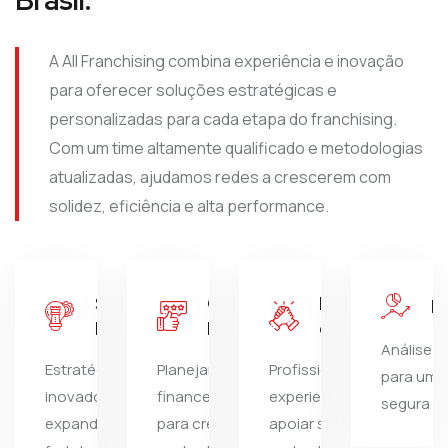
Brasil.
A All Franchising combina experiência e inovação
para oferecer soluções estratégicas e
personalizadas para cada etapa do franchising.
Com um time altamente qualificado e metodologias
atualizadas, ajudamos redes a crescerem com
solidez, eficiência e alta performance.
Soluções
Orientação
Equipe
P
Modernas
Financeira
especializada
Análise e
Estratégias
Planejamento
Profissionais
para uma
inovadoras para
financeiro eficiente
experientes para
segura e 
expandir e
para crescimento
apoiar sua rede em