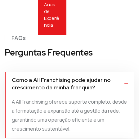
Anos
de
Experiê
ncia
FAQs
Perguntas Frequentes
Como a All Franchising pode ajudar no
crescimento da minha franquia?
A All Franchising oferece suporte completo, desde
a formatação e expansão até a gestão da rede,
garantindo uma operação eficiente e um
crescimento sustentável.