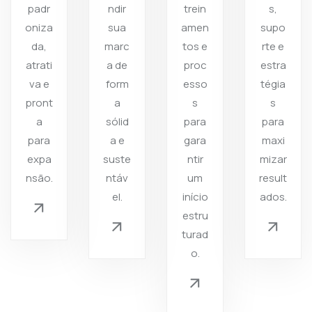
padr
ndir
trein
s,
oniza
sua
amen
supo
da,
marc
tos e
rte e
atrati
a de
proc
estra
va e
form
esso
tégia
pront
a
s
s
a
sólid
para
para
para
a e
gara
maxi
expa
suste
ntir
mizar
nsão.
ntáv
um
result
el.
início
ados.
estru
turad
o.