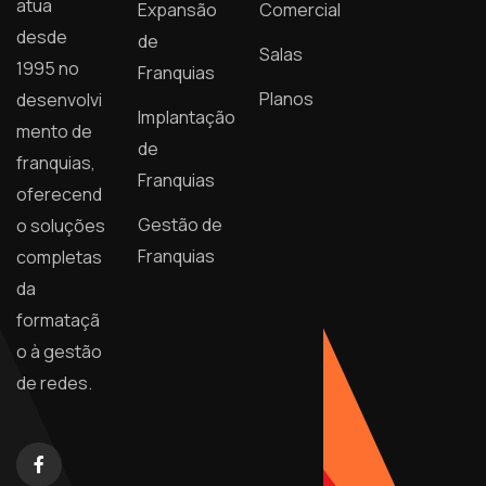
atua
Expansão
Comercial
desde
de
Salas
1995 no
Franquias
Planos
desenvolvi
Implantação
mento de
de
franquias,
Franquias
oferecend
Gestão de
o soluções
Franquias
completas
da
formataçã
o à gestão
de redes.