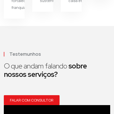
fortalecer sua
sustentável.
cada etapa.
franquia.
Testemunhos
O que andam falando
sobre
nossos serviços?
FALAR COM CONSULTOR