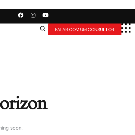
FALAR COM UM CONSULTOR
horizon
hing soon!