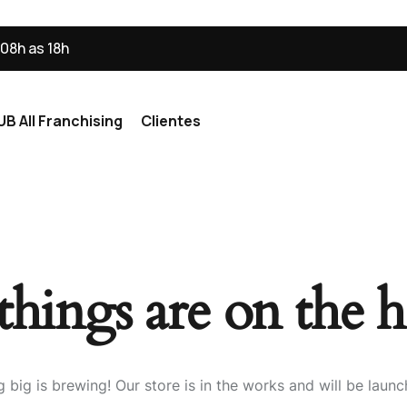
 08h as 18h
UB All Franchising
Clientes
e Franquias
Franquias
things are on the 
De Franquias
anquias
 big is brewing! Our store is in the works and will be launc