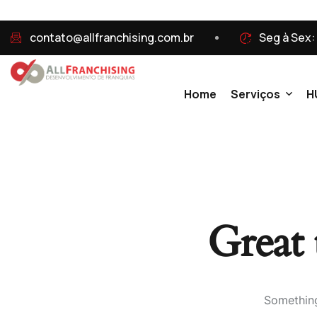
contato@allfranchising.com.br
Seg à Sex:
Home
Serviços
H
Formatação D
Expansão De 
Great 
Implantação 
Gestão De Fr
Something