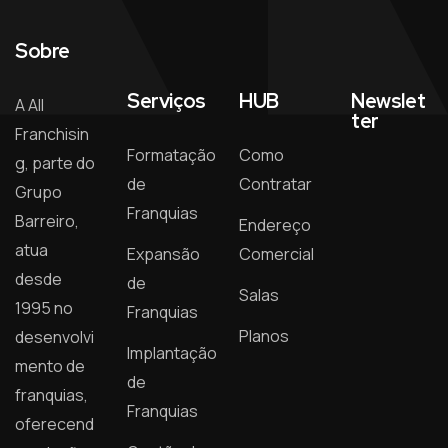
Sobre
Serviços
HUB
Newslet
A All
ter
Franchisin
Formatação
Como
g, parte do
de
Contratar
Grupo
Franquias
Barreiro,
Endereço
atua
Expansão
Comercial
desde
de
Salas
1995 no
Franquias
Planos
desenvolvi
Implantação
mento de
de
franquias,
Franquias
oferecend