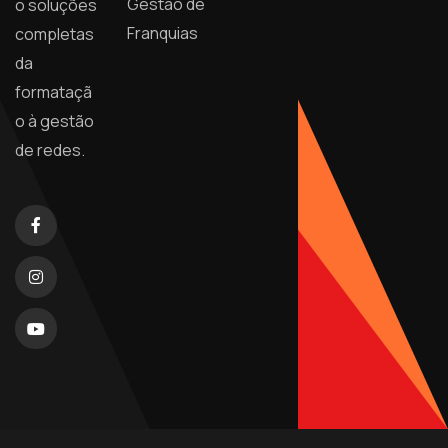
Gestão de
o soluções
Franquias
completas
da
formataçã
o à gestão
de redes.